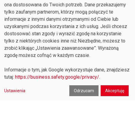

ona dostosowana do Twoich potrzeb. Dane przekazujemy

NASZA FIRMA
tylko zaufanym partnerom, którzy mogą połączyć te
informacje z innymi danymi otrzymanymi od Ciebie lub

TWOJE KONTO
uzyskanymi podczas korzystania z ich usług. Jeśli chcesz

INFORMACJA O SKLEPIE
dostosować stan zgody i wyrazić zgodę na korzystanie
tylko z niektórych cookies inne niż Niezbędne, możesz to
zrobić klikając „Ustawienia zaawansowane”. Wyrażoną
zgodę możesz cofnąć w każdym czasie.
Informacje o tym, jak Google wykorzystuje dane, znajdziesz
tutaj:
https://business.safety.google/privacy/
.
0
© 2026 - Hortus Adam Bubik, Myśliwska 25 44-100
Ustawienia
Odrzucam
Akceptuję
Gliwice NIP: 631-101-50-18 Regon: 272421914