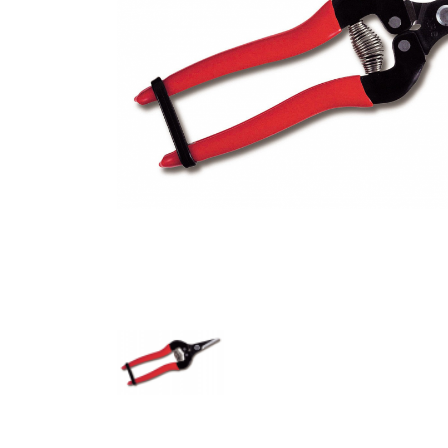
Sekatory do
Sekatory do
owoców i k
Sekatory N
Sekatory K