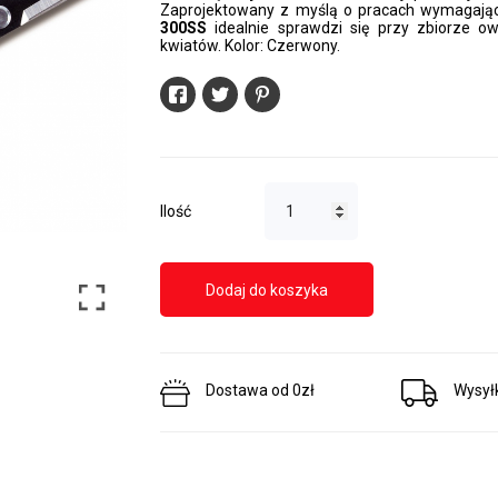
Zaprojektowany z myślą o pracach wymagając
300SS
idealnie sprawdzi się przy zbiorze owo
Sekatory Dwuręczne
Sekatory Na W
kwiatów. Kolor: Czerwony.
 Gałęzi
Sekatory dwuręczne
 warzyw,
kowadełkowe
wiatów
Sekatory dwuręczne
ożycowe
nożycowe
owadełkowe
Ilość
Dodaj do koszyka
Dostawa od 0zł
Wysył