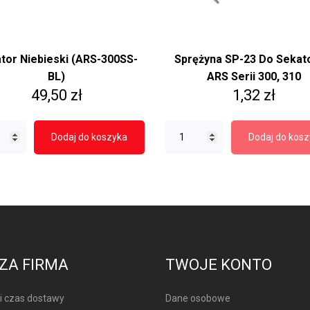
tor Niebieski (ARS-300SS-
Sprężyna SP-23 Do Sekat
BL)
ARS Serii 300, 310
Cena
Cena
49,50 zł
1,32 zł
Dodaj do koszyka
Dodaj do kos
ZA FIRMA
TWOJE KONTO
 i czas dostawy
Dane osobowe