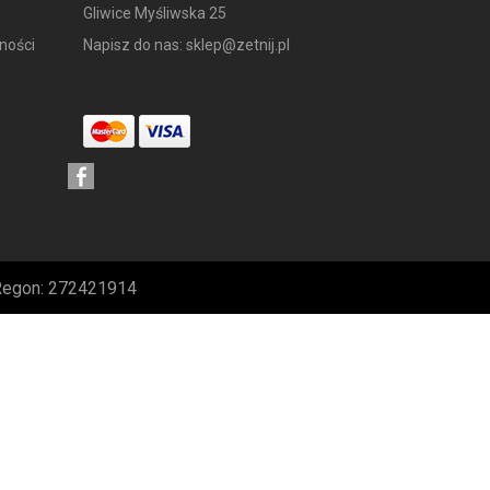
Gliwice Myśliwska 25
ności
Napisz do nas:
sklep@zetnij.pl
 Regon: 272421914