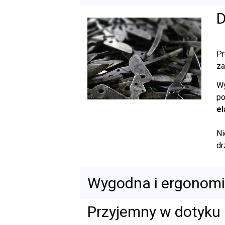
D
Pr
za
W
po
el
Ni
dr
Wygodna i ergonomi
Przyjemny w dotyku 