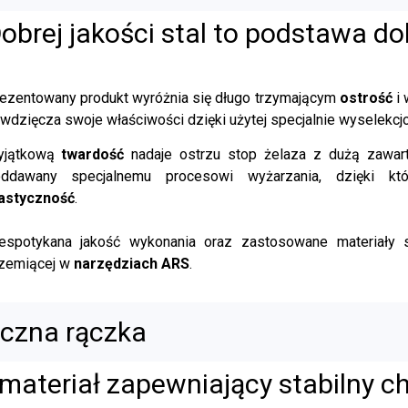
obrej jakości stal to podstawa do
ezentowany produkt wyróżnia się długo trzymającym
ostrość
i 
wdzięcza swoje właściwości dzięki użytej specjalnie wyselekc
yjątkową
twardość
nadaje ostrzu stop żelaza z dużą zawart
ddawany specjalnemu procesowi wyżarzania, dzięki kt
astyczność
.
espotykana jakość wykonania oraz zastosowane materiały 
zemiącej w
narzędziach ARS
.
czna rączka
materiał zapewniający stabilny c