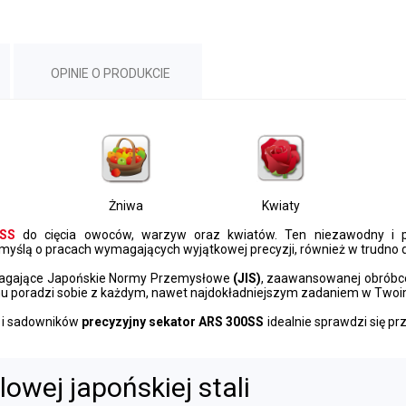
OPINIE O PRODUKCIE
Żniwa
Kwiaty
0SS
do cięcia owoców, warzyw oraz kwiatów. Ten niezawodny i pr
z myślą o pracach wymagających wyjątkowej precyzji, również w trudno d
magające Japońskie Normy Przemysłowe
(JIS)
, zaawansowanej obróbce
u poradzi sobie z każdym, nawet najdokładniejszym zadaniem w Twoi
 i sadowników
precyzyjny sekator ARS 300SS
idealnie sprawdzi się prz
owej japońskiej stali