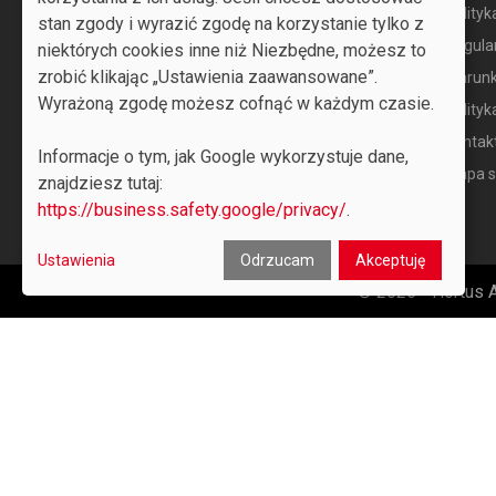
Nowe produkty
Polityk
stan zgody i wyrazić zgodę na korzystanie tylko z
Najczęściej kupowane
Regulam
niektórych cookies inne niż Niezbędne, możesz to
zrobić klikając „Ustawienia zaawansowane”.
Warunk
Wyrażoną zgodę możesz cofnąć w każdym czasie.
Polityk
Kontak
Informacje o tym, jak Google wykorzystuje dane,
Mapa s
znajdziesz tutaj:
https://business.safety.google/privacy/
.
0
Ustawienia
Odrzucam
Akceptuję
© 2026 - Hortus 