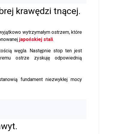
brej krawędzi tnącej.
wyjątkowo wytrzymałym ostrzem, które
jonowanej
japońskiej stali
.
ością węgla. Następnie stop ten jest
óremu ostrze zyskuję odpowiednią
stanowią fundament niezwykłej mocy
hwyt.