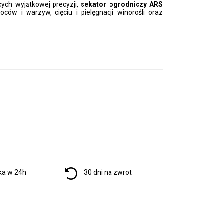
ych wyjątkowej precyzji,
sekator ogrodniczy ARS
ców i warzyw, cięciu i pielęgnacji winorośli oraz
ysięgniku
Części zamienne do
sekatorów
Kabury do sekatorów
Ostrza wymienne do
sekatorów
ka w 24h
30 dni na zwrot