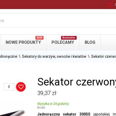
NEW
Bestseller
NOWE PRODUKTY
POLECAMY
BLOG
ednoręczne
Sekatory do warzyw, owoców i kwiatów
Sekator czerw
Sekator czerwon
0
39,37 zł
Wysyłka w 24 godziny
Brutto
Y
NOŻYCE DO GAŁĘZI
NA WYSIĘGN
Jednoręczny sekator 300SS
japońskiej 
CZNE