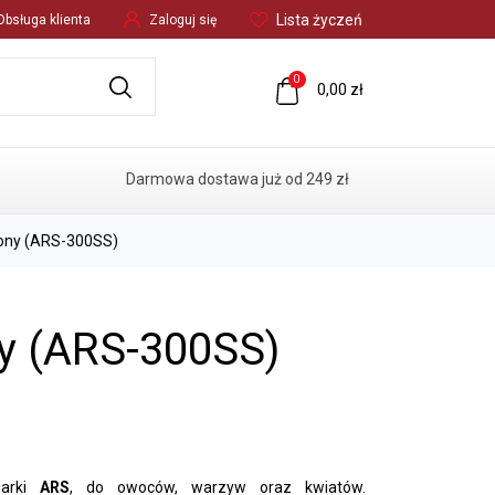
Lista życzeń
Obsługa klienta
Zaloguj się
0
0,00 zł
Darmowa dostawa już od 249 zł
ony (ARS-300SS)
y (ARS-300SS)
IKU
AKCESORIA I CZĘŚCI
marki
ARS
, do owoców, warzyw oraz kwiatów.