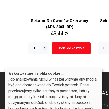
Sekator Do Owoców Czerwony
Seka
(ARS-300L-BP)
Cena
48,44 zł
Dodaj do koszyka
Wykorzystujemy pliki cookie...
...do analizowania ruchu w naszej witrynie aby mogła
być ona dostosowana do Twoich potrzeb. Dane
przekazujemy tylko zaufanym partnerom, którzy
PRODUKTY
NAS
mogą połączyć te informacje z innymi danymi
otrzymanymi od Ciebie lub uzyskanymi podczas
Promocje
Koszty
korzystania z ich usług. Jeśli chcesz dostosować