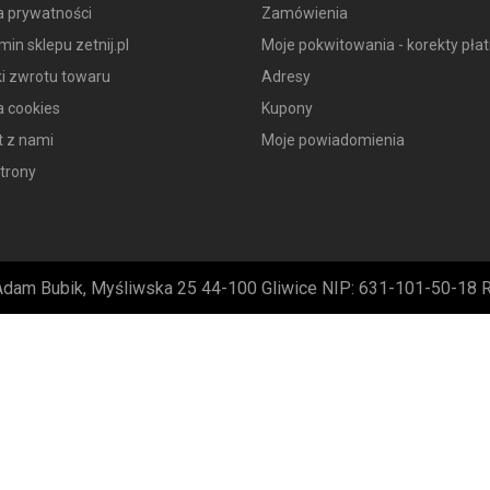
a prywatności
Zamówienia
in sklepu zetnij.pl
Moje pokwitowania - korekty płat
i zwrotu towaru
Adresy
a cookies
Kupony
t z nami
Moje powiadomienia
trony
Adam Bubik, Myśliwska 25 44-100 Gliwice NIP: 631-101-50-18