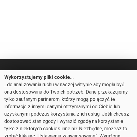
Wykorzystujemy pliki cookie...
...do analizowania ruchu w naszej witrynie aby mogła być

PRODUKTY
ona dostosowana do Twoich potrzeb. Dane przekazujemy

NASZA FIRMA
tylko zaufanym partnerom, którzy mogą połączyć te
informacje z innymi danymi otrzymanymi od Ciebie lub

TWOJE KONTO
uzyskanymi podczas korzystania z ich usług. Jeśli chcesz

INFORMACJA O SKLEPIE
dostosować stan zgody i wyrazić zgodę na korzystanie
tylko z niektórych cookies inne niż Niezbędne, możesz to
zrobić klikając „Ustawienia zaawansowane”. Wyrażoną