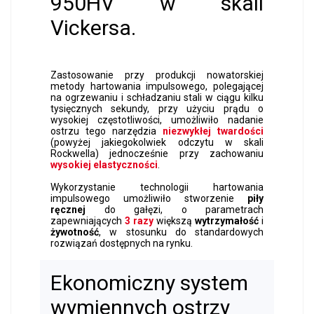
950HV w skali
Vickersa.
Zastosowanie przy produkcji nowatorskiej
metody hartowania impulsowego, polegającej
na ogrzewaniu i schładzaniu stali w ciągu kilku
tysięcznych sekundy, przy użyciu prądu o
wysokiej częstotliwości, umożliwiło nadanie
ostrzu tego narzędzia
niezwykłej twardości
(powyżej jakiegokolwiek odczytu w skali
Rockwella) jednocześnie przy zachowaniu
wysokiej elastyczności
.
Wykorzystanie technologii hartowania
impulsowego umożliwiło stworzenie
piły
ręcznej
do gałęzi, o parametrach
zapewniających
3 razy
większą
wytrzymałość
i
żywotność
, w stosunku do standardowych
rozwiązań dostępnych na rynku.
Ekonomiczny system
wymiennych ostrzy