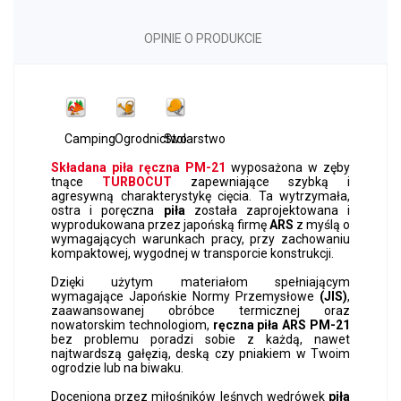
OPINIE O PRODUKCIE
Camping
Ogrodnictwo
Stolarstwo
Składana piła ręczna PM-21
wyposażona w zęby
tnące
TURBOCUT
zapewniające szybką i
agresywną charakterystykę cięcia. Ta wytrzymała,
ostra i poręczna
piła
została zaprojektowana i
wyprodukowana przez japońską firmę
ARS
z myślą o
wymagających warunkach pracy, przy zachowaniu
kompaktowej, wygodnej w transporcie konstrukcji.
Dzięki użytym materiałom spełniającym
wymagające Japońskie Normy Przemysłowe
(JIS)
,
zaawansowanej obróbce termicznej oraz
nowatorskim technologiom,
ręczna piła ARS PM-21
bez problemu poradzi sobie z każdą, nawet
najtwardszą gałęzią, deską czy pniakiem w Twoim
ogrodzie lub na biwaku.
Doceniona przez miłośników leśnych wędrówek
piła