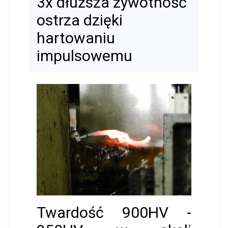
3x dłuższa żywotność
ostrza dzięki
hartowaniu
impulsowemu
Twardość 900HV -