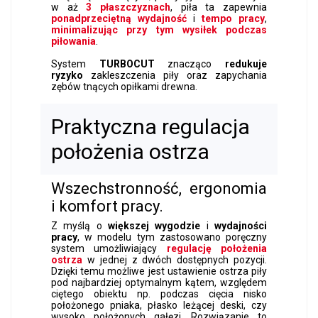
w aż
3 płaszczyznach
, piła ta zapewnia
ponadprzeciętną wydajność
i
tempo pracy
,
minimalizując przy tym wysiłek podczas
piłowania
.
System
TURBOCUT
znacząco
redukuje
ryzyko
zakleszczenia piły oraz zapychania
zębów tnących opiłkami drewna.
Praktyczna regulacja
położenia ostrza
Wszechstronność, ergonomia
i komfort pracy.
Z myślą o
większej wygodzie
i
wydajności
pracy
, w modelu tym zastosowano poręczny
system umożliwiający
regulację położenia
ostrza
w jednej z dwóch dostępnych pozycji.
Dzięki temu możliwe jest ustawienie ostrza piły
pod najbardziej optymalnym kątem, względem
ciętego obiektu np. podczas cięcia nisko
położonego pniaka, płasko leżącej deski, czy
wysoko położonych gałęzi. Rozwiązanie to