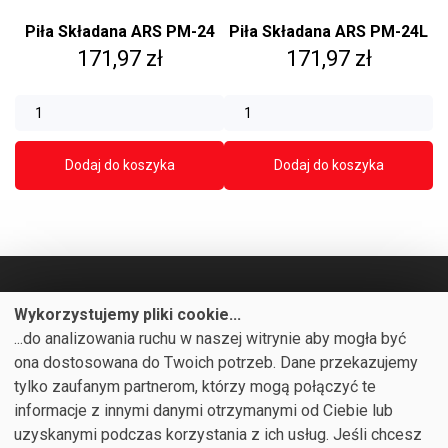
Piła Składana ARS PM-24
Piła Składana ARS PM-24L
Cena
Cena
171,97 zł
171,97 zł
Dodaj do koszyka
Dodaj do koszyka
Wykorzystujemy pliki cookie...
...do analizowania ruchu w naszej witrynie aby mogła być

PRODUKTY
ona dostosowana do Twoich potrzeb. Dane przekazujemy

NASZA FIRMA
tylko zaufanym partnerom, którzy mogą połączyć te
informacje z innymi danymi otrzymanymi od Ciebie lub

TWOJE KONTO
uzyskanymi podczas korzystania z ich usług. Jeśli chcesz