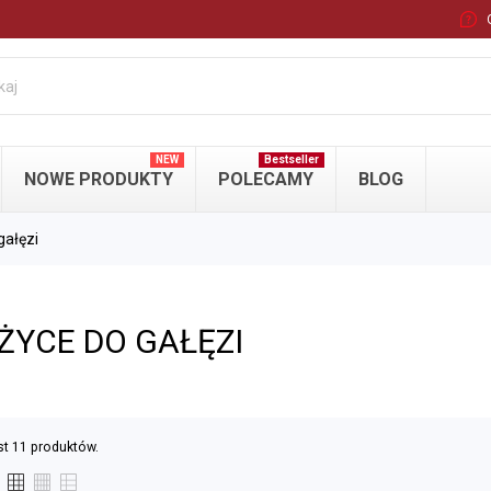
NEW
Bestseller
NOWE PRODUKTY
POLECAMY
BLOG
gałęzi
ŻYCE DO GAŁĘZI
st 11 produktów.
Y
NOŻYCE DO GAŁĘZI
NA WYSIĘGN
CZNE