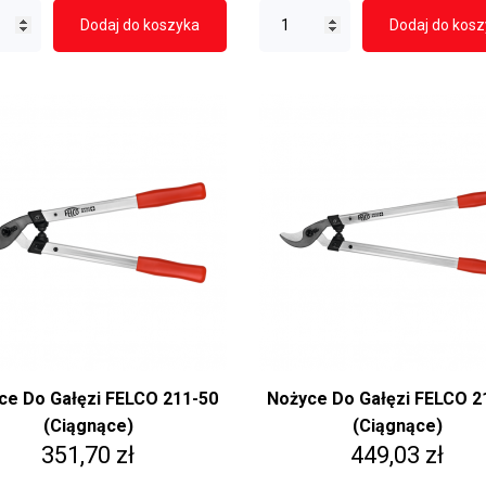
Dodaj do koszyka
Dodaj do kos
ce Do Gałęzi FELCO 211-50
Nożyce Do Gałęzi FELCO 2
(ciągnące)
(ciągnące)
Cena
Cena
351,70 zł
449,03 zł