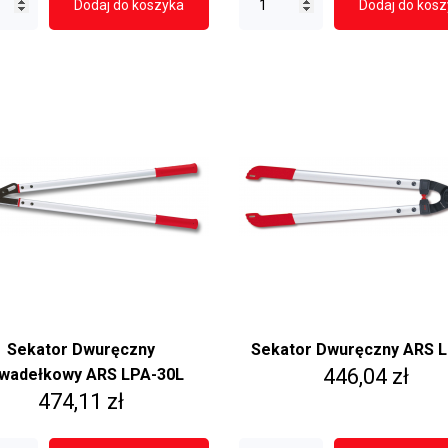
Dodaj do koszyka
Dodaj do kos
Sekator Dwuręczny
Sekator Dwuręczny ARS L
Cena
446,04 zł
wadełkowy ARS LPA-30L
Cena
474,11 zł