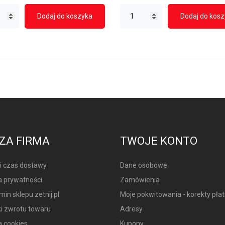
Dodaj do koszyka
Dodaj do kos
ZA FIRMA
TWOJE KONTO
 i czas dostawy
Dane osobowe
a prywatności
Zamówienia
in sklepu zetnij.pl
Moje pokwitowania - korekty płat
i zwrotu towaru
Adresy
a cookies
Kupony