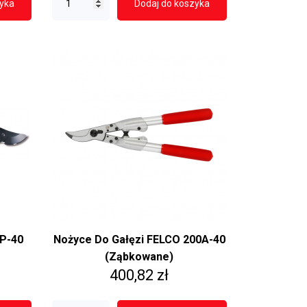
zyka
Dodaj do koszyka
P-40
Nożyce Do Gałęzi FELCO 200A-40
(ząbkowane)
Cena
400,82 zł