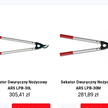
Sekatory Dwuręczne
Sekatory Na W
 Gałęzi
Sekatory dwuręczne
 warzyw,
kowadełkowe
wiatów
Sekatory dwuręczne
ożycowe
nożycowe
owadełkowe
ator Dwuręczny Nożycowy
Sekator Dwuręczny Noży
ARS LPB-30L
ARS LPB-30M
Cena
Cena
305,41 zł
281,89 zł