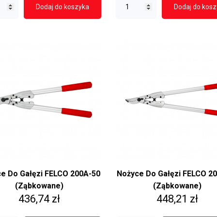
Dodaj do koszyka
Dodaj do kos
e Do Gałęzi FELCO 200A-50
Nożyce Do Gałęzi FELCO 2
(ząbkowane)
(ząbkowane)
Cena
Cena
436,74 zł
448,21 zł