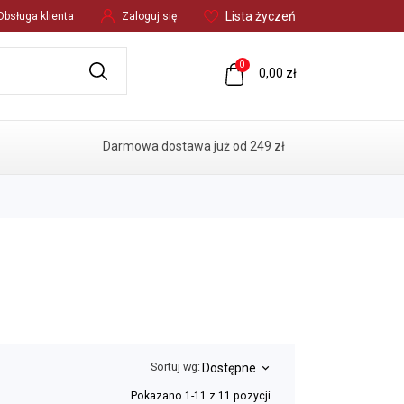
Lista życzeń
Obsługa klienta
Zaloguj się
0
0,00 zł
Darmowa dostawa już od 249 zł
Sortuj wg:
Dostępne
keyboard_arrow_down
IKU
AKCESORIA I CZĘŚCI
Pokazano 1-11 z 11 pozycji