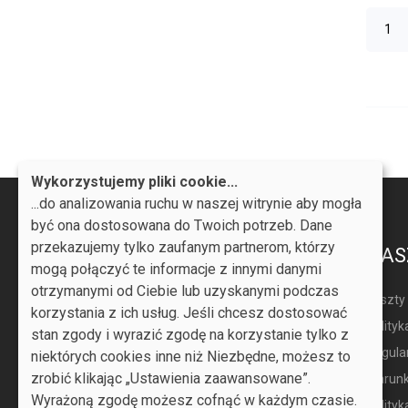
Wykorzystujemy pliki cookie...
...do analizowania ruchu w naszej witrynie aby mogła
być ona dostosowana do Twoich potrzeb. Dane
przekazujemy tylko zaufanym partnerom, którzy
PRODUKTY
NAS
mogą połączyć te informacje z innymi danymi
otrzymanymi od Ciebie lub uzyskanymi podczas
Promocje
Koszty
korzystania z ich usług. Jeśli chcesz dostosować
Nowe produkty
Polityk
stan zgody i wyrazić zgodę na korzystanie tylko z
Najczęściej kupowane
Regulam
niektórych cookies inne niż Niezbędne, możesz to
zrobić klikając „Ustawienia zaawansowane”.
Warunk
Wyrażoną zgodę możesz cofnąć w każdym czasie.
Polityk