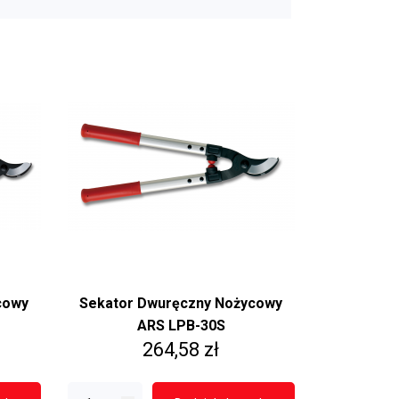
ysięgniku
Części zamienne do
sekatorów
Kabury do sekatorów
Ostrza wymienne do
sekatorów
cowy
Sekator Dwuręczny Nożycowy
ARS LPB-30S
Cena
264,58 zł