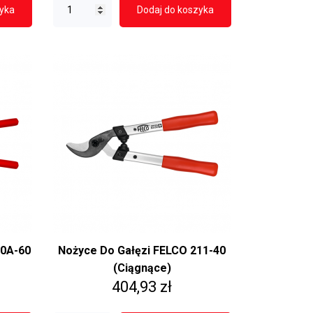
zyka
Dodaj do koszyka
00A-60
Nożyce Do Gałęzi FELCO 211-40
(ciągnące)
Cena
404,93 zł